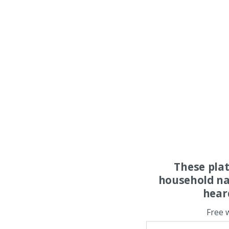
These pla
household na
hear
Free 