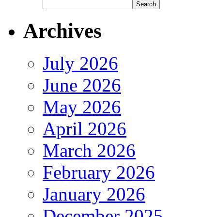
Archives
July 2026
June 2026
May 2026
April 2026
March 2026
February 2026
January 2026
December 2025