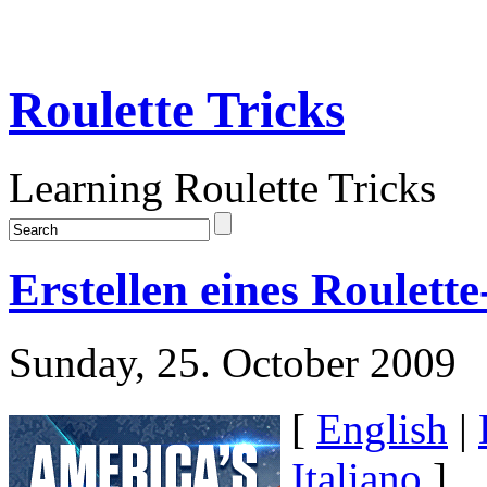
Roulette Tricks
Learning Roulette Tricks
Erstellen eines Roulette
Sunday, 25. October 2009
[
English
|
Italiano
]