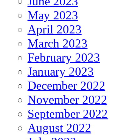
June 2023
May 2023
April 2023
March 2023
February 2023
January 2023
December 2022
November 2022
September 2022
August 2022