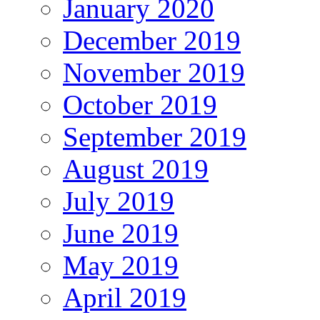
January 2020
December 2019
November 2019
October 2019
September 2019
August 2019
July 2019
June 2019
May 2019
April 2019