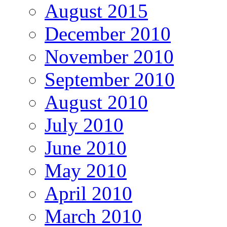
August 2015
December 2010
November 2010
September 2010
August 2010
July 2010
June 2010
May 2010
April 2010
March 2010