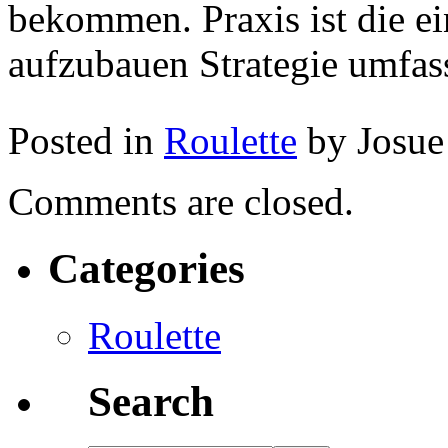
bekommen. Praxis ist die e
aufzubauen Strategie umfas
Posted in
Roulette
by Josue
Comments are closed.
Categories
Roulette
Search