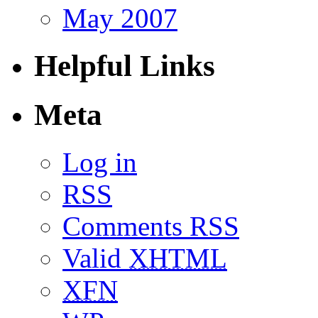
May 2007
Helpful Links
Meta
Log in
RSS
Comments RSS
Valid
XHTML
XFN