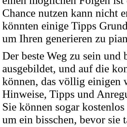
einen möglichen Folgen ist 
Chance nutzen kann nicht er
könnten einige Tipps Gru
um Ihren generieren zu pia
Der beste Weg zu sein und b
ausgebildet, und auf die ko
können, das völlig einigen 
Hinweise, Tipps und Anreg
Sie können sogar kostenlos 
um ein bisschen, bevor sie 