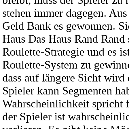
stehen immer dagegen. Aus 
Geld Bank es gewonnen. Sie
Haus Das Haus Rand Rand st
Roulette-Strategie und es is
Roulette-System zu gewinne
dass auf längere Sicht wird
Spieler kann Segmenten hab
Wahrscheinlichkeit spricht 
der Spieler ist wahrscheinl