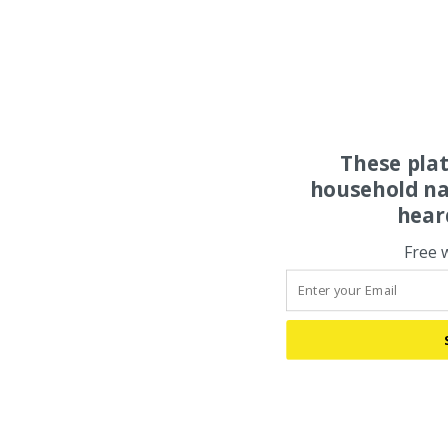
These pla
household na
hear
Free 