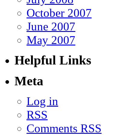
October 2007
June 2007
May 2007
Helpful Links
Meta
Log in
RSS
Comments RSS