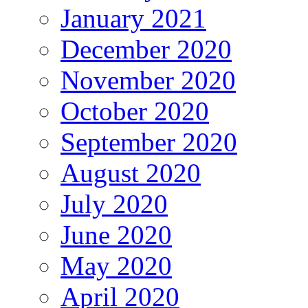
January 2021
December 2020
November 2020
October 2020
September 2020
August 2020
July 2020
June 2020
May 2020
April 2020