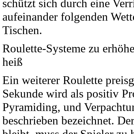
schützt sich durch eine Ver
aufeinander folgenden Wette
Tischen.
Roulette-Systeme zu erhöhe
heiß
Ein weiterer Roulette preis
Sekunde wird als positiv Pr
Pyramiding, und Verpachtu
beschrieben bezeichnet. Der
bleibt, muss der Spieler z