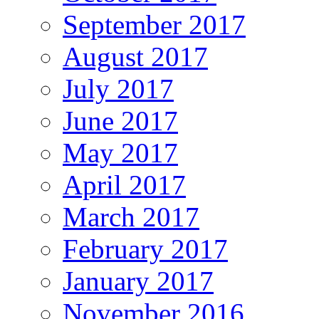
September 2017
August 2017
July 2017
June 2017
May 2017
April 2017
March 2017
February 2017
January 2017
November 2016