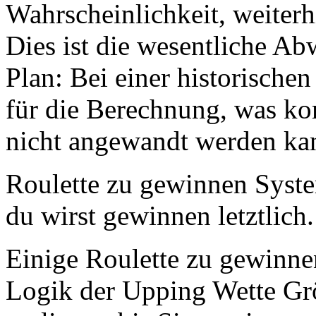
Wahrscheinlichkeit, weiterhi
Dies ist die wesentliche A
Plan: Bei einer historische
für die Berechnung, was k
nicht angewandt werden ka
Roulette zu gewinnen Syste
du wirst gewinnen letztlich.
Einige Roulette zu gewinne
Logik der Upping Wette Grö