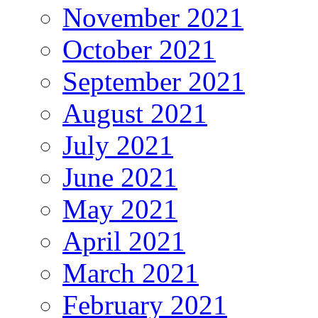
November 2021
October 2021
September 2021
August 2021
July 2021
June 2021
May 2021
April 2021
March 2021
February 2021