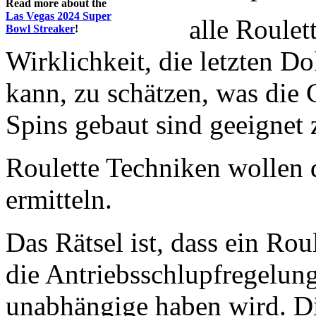
Read more about the
Las Vegas 2024 Super
alle Roulet
Bowl Streaker
!
Wirklichkeit, die letzten 
kann, zu schätzen, was die
Spins gebaut sind geeignet 
Roulette Techniken wollen
ermitteln.
Das Rätsel ist, dass ein Ro
die Antriebsschlupfregelun
unabhängige haben wird. Di