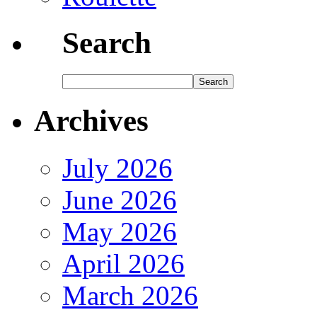
Search
Archives
July 2026
June 2026
May 2026
April 2026
March 2026