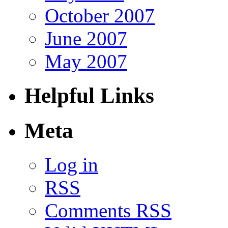
October 2007
June 2007
May 2007
Helpful Links
Meta
Log in
RSS
Comments RSS