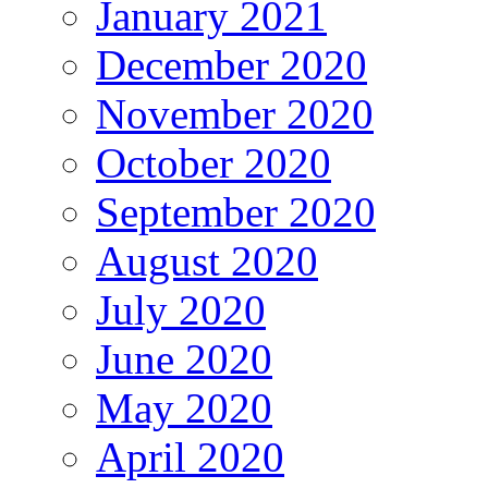
January 2021
December 2020
November 2020
October 2020
September 2020
August 2020
July 2020
June 2020
May 2020
April 2020