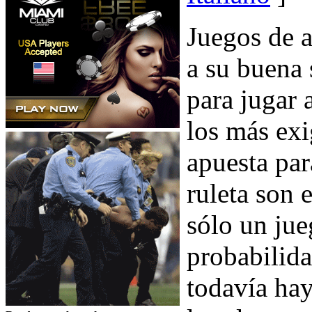
Juegos de a
a su buena 
para jugar 
los más exi
apuesta par
ruleta son 
sólo un jue
probabilida
todavía hay