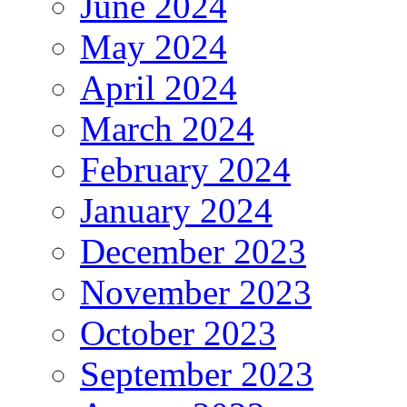
June 2024
May 2024
April 2024
March 2024
February 2024
January 2024
December 2023
November 2023
October 2023
September 2023