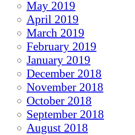
May 2019
April 2019
March 2019
February 2019
January 2019
December 2018
November 2018
October 2018
September 2018
August 2018