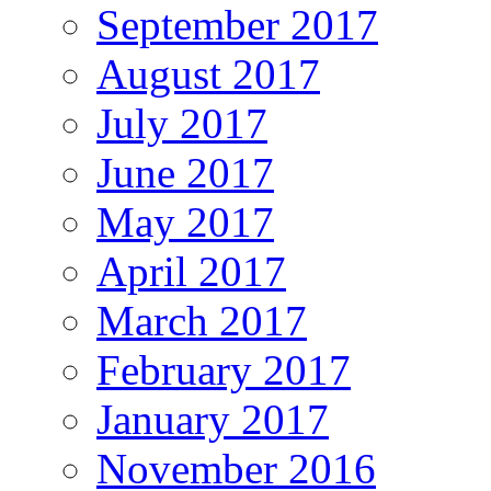
September 2017
August 2017
July 2017
June 2017
May 2017
April 2017
March 2017
February 2017
January 2017
November 2016