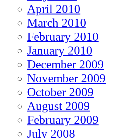
April 2010
March 2010
February 2010
January 2010
December 2009
November 2009
October 2009
August 2009
February 2009
July 2008