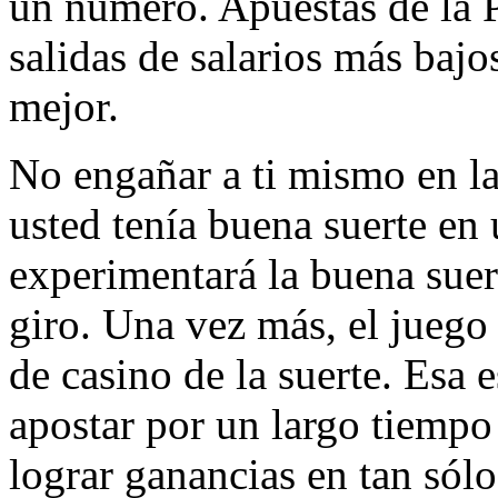
un número. Apuestas de la P
salidas de salarios más baj
mejor.
No engañar a ti mismo en la
usted tenía buena suerte en
experimentará la buena sue
giro. Una vez más, el juego 
de casino de la suerte. Esa 
apostar por un largo tiempo 
lograr ganancias en tan sólo