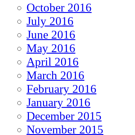
October 2016
July 2016
June 2016
May 2016
April 2016
March 2016
February 2016
January 2016
December 2015
November 2015