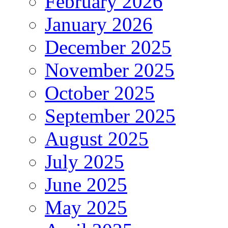
February 2026
January 2026
December 2025
November 2025
October 2025
September 2025
August 2025
July 2025
June 2025
May 2025