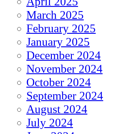
April 2025
March 2025
February 2025
January 2025
December 2024
November 2024
October 2024
September 2024
August 2024
July 2024