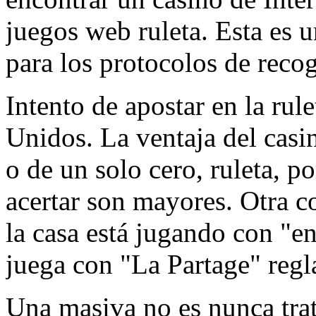
juegos web ruleta. Esta es u
para los protocolos de reco
Intento de apostar en la rul
Unidos. La ventaja del cas
o de un solo cero, ruleta, p
acertar son mayores. Otra c
la casa está jugando con "en 
juega con "La Partage" regla
Una masiva no es nunca trata