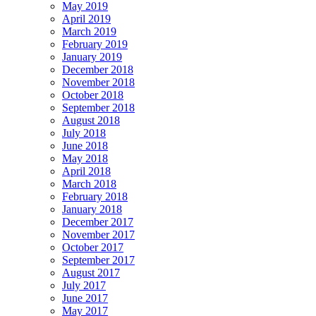
May 2019
April 2019
March 2019
February 2019
January 2019
December 2018
November 2018
October 2018
September 2018
August 2018
July 2018
June 2018
May 2018
April 2018
March 2018
February 2018
January 2018
December 2017
November 2017
October 2017
September 2017
August 2017
July 2017
June 2017
May 2017