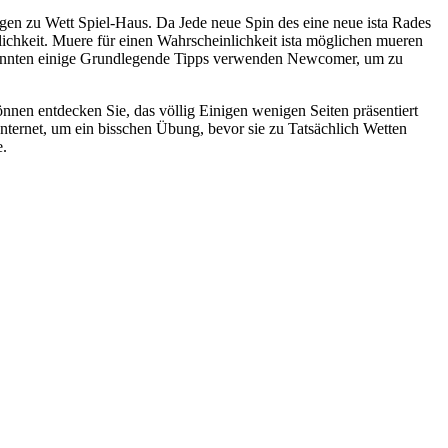
iegen zu Wett Spiel-Haus. Da Jede neue Spin des eine neue ista Rades
inlichkeit. Muere für einen Wahrscheinlichkeit ista möglichen mueren
ie Kônnten einige Grundlegende Tipps verwenden Newcomer, um zu
nnen entdecken Sie, das völlig Einigen wenigen Seiten präsentiert
nternet, um ein bisschen Übung, bevor sie zu Tatsächlich Wetten
e.