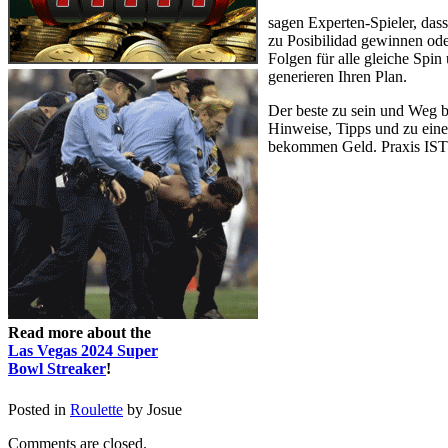
sagen Experten-Spieler, dass
zu Posibilidad gewinnen oder
Folgen für alle gleiche Spi
generieren Ihren Plan.
Der beste zu sein und Weg b
Hinweise, Tipps und zu eine
bekommen Geld. Praxis IST 
Read more about the
Las Vegas 2024 Super
Bowl Streaker
!
Posted in
Roulette
by Josue
Comments are closed.