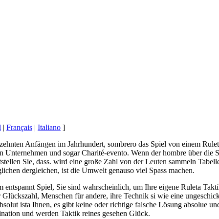
l
|
Français
|
Italiano
]
bzehnten Anfängen im Jahrhundert, sombrero das Spiel von einem Ruleta 
en Unternehmen und sogar Charité-evento. Wenn der hombre über die S
tstellen Sie, dass. wird eine große Zahl von der Leuten sammeln Tabe
glichen dergleichen, ist die Umwelt genauso viel Spass machen.
entspannt Spiel, Sie sind wahrscheinlich, um Ihre eigene Ruleta Taktik 
 Glückszahl, Menschen für andere, ihre Technik si wie eine ungeschic
olut ista Ihnen, es gibt keine oder richtige falsche Lösung absolue u
nation und werden Taktik reines gesehen Glück.