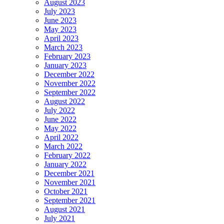
August 2023
July 2023
June 2023
May 2023
April 2023
March 2023
February 2023
January 2023
December 2022
November 2022
September 2022
August 2022
July 2022
June 2022
May 2022
April 2022
March 2022
February 2022
January 2022
December 2021
November 2021
October 2021
September 2021
August 2021
July 2021