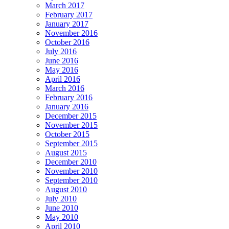
March 2017
February 2017
January 2017
November 2016
October 2016
July 2016
June 2016
May 2016
April 2016
March 2016
February 2016
January 2016
December 2015
November 2015
October 2015
September 2015
August 2015
December 2010
November 2010
September 2010
August 2010
July 2010
June 2010
May 2010
April 2010