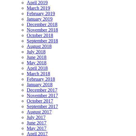
April 2019
March 2019
February 2019
January 2019
December 2018
November 2018
October 2018
September 2018
August 2018
July 2018
June 2018
May 2018
April 2018
March 2018
February 2018
January 2018
December 2017
November 2017
October 2017
September 2017
August 2017
July 2017
June 2017
May 2017
April 2017