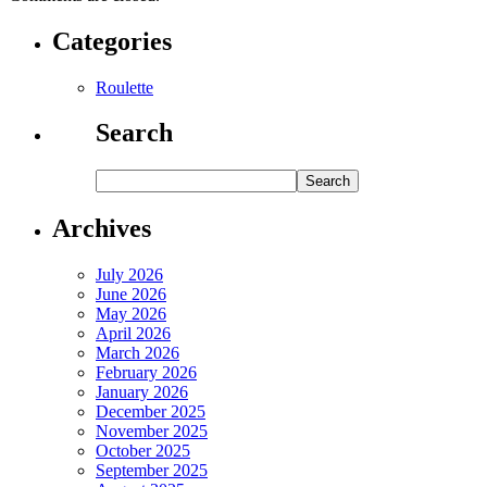
Categories
Roulette
Search
Archives
July 2026
June 2026
May 2026
April 2026
March 2026
February 2026
January 2026
December 2025
November 2025
October 2025
September 2025